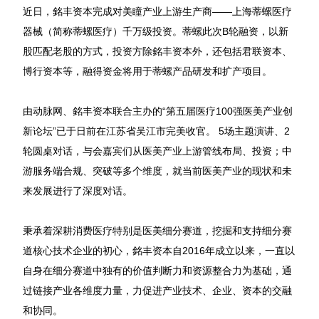
近日，銘丰资本完成对美瞳产业上游生产商——上海蒂螺医疗
器械（简称蒂螺医疗）千万级投资。蒂螺此次B轮融资，以新
股匹配老股的方式，投资方除銘丰资本外，还包括君联资本、
博行资本等，融得资金将用于蒂螺产品研发和扩产项目。
由动脉网、銘丰资本联合主办的“第五届医疗100强医美产业创
新论坛”已于日前在江苏省吴江市完美收官。 5场主题演讲、2
轮圆桌对话，与会嘉宾们从医美产业上游管线布局、投资；中
游服务端合规、突破等多个维度，就当前医美产业的现状和未
来发展进行了深度对话。
秉承着深耕消费医疗特别是医美细分赛道，挖掘和支持细分赛
道核心技术企业的初心，銘丰资本自2016年成立以来，一直以
自身在细分赛道中独有的价值判断力和资源整合力为基础，通
过链接产业各维度力量，力促进产业技术、企业、资本的交融
和协同。